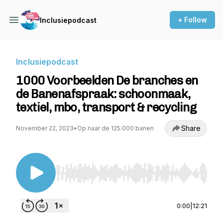
+ Follow
Inclusiepodcast
Inclusiepodcast
1000 Voorbeelden De branches en
de Banenafspraak: schoonmaak,
textiel, mbo, transport & recycling
Share
November 22, 2023
•
Op naar de 125.000 banen
Use Left/Right to seek, Home/End to jump to st
0:00
|
12:21